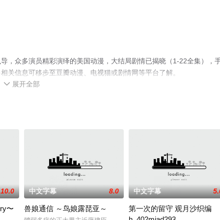
导，众多演员精彩演绎的美国动漫，大结局剧情已揭晓（1-22全集），
多相关信息可移步至豆瓣动漫、电视猫或剧情网等平台了解。
展开全部

10.0
中文字幕
8.0
中文字幕
5.
ry〜
兽娘通信 ～鸟娘露琵亚～
第一次的留守 观月沙织编
h_402mjad293