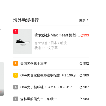
海外动漫排行
更多

手
1
痴女姊姊 Max Heart 媚姊诱淫家庭餐厅风・更纱 h_357acpdp1047
993

정보없음 / 日本 / 动漫
状态：中文字幕
美国老爸第十三季
992
2

OVA肉食家庭教师寝取报告 ＃1 196glod0148
989
3

OVA女子棍球社！ ＃2 GLOD-0117
987
4

0
森林里的熊先生，冬眠中
983
5
