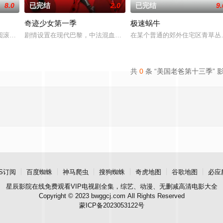
8.0
已完结
2.0
已完结
9.
奇迹少女第一季
极速蜗牛
子，他就是小猪威比（Wibbly Pig），充满天真幻想的善良的好宝宝。影
滚滚胖乎乎的身体，还有一只可爱的大鼻子，他就是小猪威比（Wibbly Pi
剧情设置在现代巴黎，中法混血的Marinette Dupain-Cheng
在某个普通的郊外住宅区青草丛
共
0
条 “美国老爸第十三季” 
S订阅
百度蜘蛛
神马爬虫
搜狗蜘蛛
奇虎地图
谷歌地图
必应
星辰影院
在线免费观看VIP电视剧全集，综艺、动漫、无删减高清电影大全
Copyright © 2023 bwggcj.com All Rights Reserved
蒙ICP备2023053122号