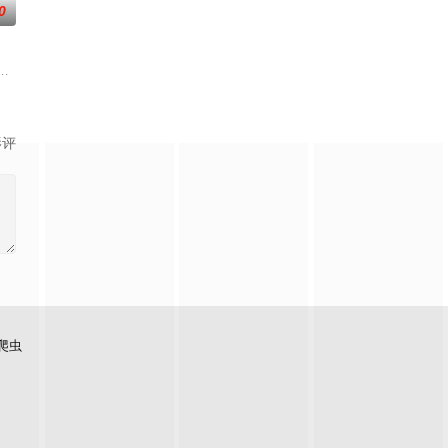
0
g），充满天真幻想的善良的好宝宝。影
（玛丽内特·杜平-程）是一个普通的中学女生，性格有些犹疑羞涩，
内，生活着一群普普通通的菜园蜗牛。这群慢吞吞的小家伙安于现状，朝九晚
影评
爬虫