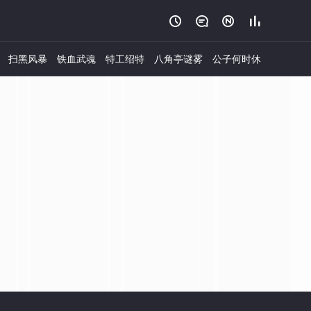




扫黑风暴
铁血武魂
特工绍特
八角亭谜雾
公子何时休