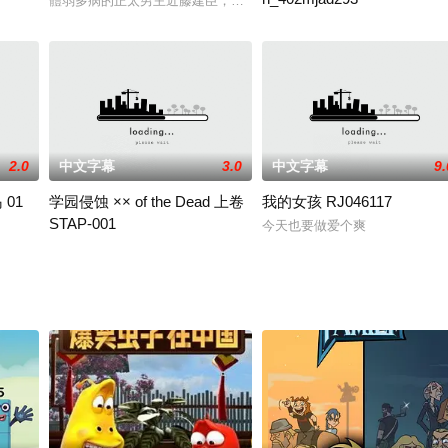
體弱多病的正太男主近藤建臣，一覺醒來，發現身邊有一只鳥，鳥自
教师。然而，他同时也是一个极具性欲的人，每天都感到无法满足自己的欲望。
全身穿着剑斗士不该穿的红色礼服女性 武技高超的她连战连胜、其实她是邻国派
第一次的留守 观月沙织编
2.0
中文字幕
3.0
中文字幕
9.
01
学园侵蚀 ×× of the Dead 上卷
我的女孩 RJ046117
STAP-001
今天也要做爱个爽
，尽是巨乳正妹接待员。 在这座岛上无论何时何地都能幹砲，所有的女性都为取
异样的触手向学校袭来、只要被这触手抓去就会成为触手殭尸人、于