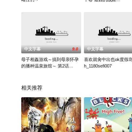
h_402mjad141
讲述了一个名叫誠一的男人，他的爱好是环游各个离岛，职业是
在这大国的竞技场上、有位
中文字幕
9.0
中文字幕
母子相姦游戏～搞到母亲怀孕
喜欢就肏中出也ok度假岛 
的播种温泉旅馆～ 第2话
h_1180sefi007
d_107724
母子相姦游戏～搞到母亲怀孕的播种温泉旅馆～ 第2话
来南方小岛度假的男客面前
相关推荐