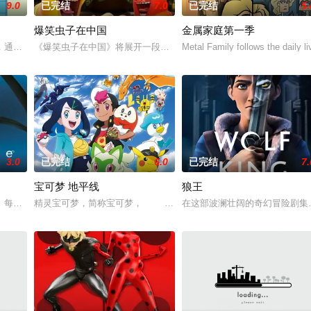
9.0
已完结
7.0
已完结
5.
爆笑虫子在中国
金属家庭第一季
見如來。昔日精幽大戰，幽界魔君對上天織主、錻鍠寒武紀的世紀之戰，幽界與
，通过一系列生动的故事，给孩子们感性、形象的数学认知。
《爆笑虫子在中国》将展开一段全新的爆笑旅程，Yellow和Red
Metal Family follows the daily l
3.0
已完结
6.0
已完结
7.
宝可梦 地平线
狼王
。每个故事的主角都是小昆虫，在5分钟的时间里，通篇没有一句语言和对白，
精灵宝可梦，简称宝可梦，
在这部波澜壮阔的奇幻冒险剧集