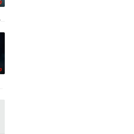
0
精靈天下埋
因缘际会来到世界文明古国——中国，在这里它们将与戏曲、中医、特色美食、传
ives of Glam and Victoria, two metal
0
以纪录片的风格描述虫虫们的生态环境，同时又
中，一个年轻的普通人长大后得知自己是狼人，而且是王位继承人。