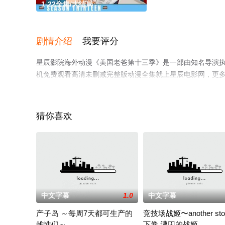
1-22全集/大结局
剧情介绍
我要评分
星辰影院海外动漫《美国老爸第十三季》是一部由知名导演执
机免费观看高清未删减完整版动漫全集就上星辰电影网，更
猜你喜欢
中文字幕
1.0
中文字幕
产子岛 ～每周7天都可生产的
竞技场战姬〜another sto
雌性们～
下卷 遭囚的战姬