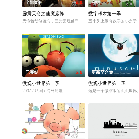
全150集
8.0
完结
霹雳天命之仙魔鏖锋
数字积木第一季
天命苦劫修羅海，三光盡現仙門在，仙魔鏖鋒戰雲開，邪心魔佛
五个头上带有数字的小盒子
已完结
2.0
更新至合集
微观小世界第二季
微观小世界第一季
2007 / 法国 / 海外动漫
这是一个微缩版的虫虫世界