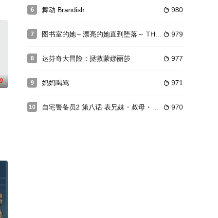
我介紹，名字叫露比亞，露比亞因為看男主體弱多病，特來下蛋給男主吃，男主
舞动 Brandish
980
6

有一天，他
来作和平宣传的公主。 但这大国的王子却突
图书室的她～漂亮的她直到堕落～ THE ANIMATION 第2卷
979
7

达芬奇大冒险：拯救蒙娜丽莎
977
8

0
妈妈喝骂
971
9

自宅警备员2 第八话 表兄妹・叔母・女僕～灰原家的血族～ h_234acmdp1034
970
10

悦男人而培育。 在男客面前一下就把衣服脱
是这校内学生老师们就决定挺身而出、但她们也渐渐沉溺于触手的快感下…