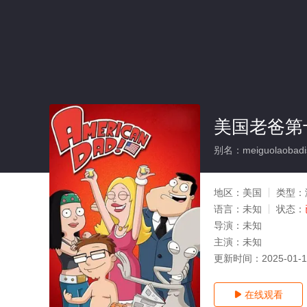
美国老爸第
别名：meiguolaobadis
地区：
美国
类型：
语言：
未知
状态：
导演：
未知
主演：
未知
更新时间：
2025-01-
在线观看
