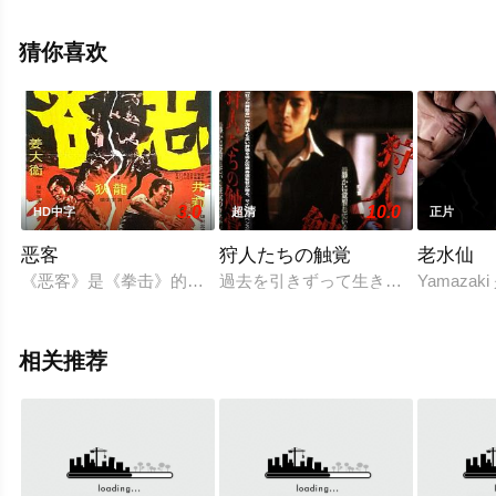
信息可移步至豆瓣电影、电视猫或剧情网等平台了解。
猜你喜欢
3.0
10.0
HD中字
超清
正片
恶客
狩人たちの触覚
老水仙
《恶客》是《拳击》的续集，背景从泰国转往东京。被姜大卫兄
過去を引きずって生き続ける男。そ
Yamaz
相关推荐