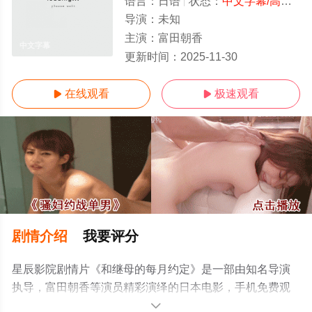
语言：
日语
状态：
中文字幕/高清
- 
导演：
未知
主演：
富田朝香
中文字幕
更新时间：
2025-11-30
在线观看
极速观看


剧情介绍
我要评分
星辰影院剧情片《和继母的每月约定》是一部由知名导演
执导，富田朝香等演员精彩演绎的日本电影，手机免费观
看高清未删减完整版电影大全就上星辰电影网，更多相关
