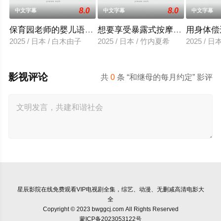
8.0
8.0
中文字幕
中文字幕
中文字幕
保育园老师的婴儿语让人超兴奋
想要享受暴露式按摩的已婚女子
用身体偿
2025 / 日本 / 白木由子
2025 / 日本 / 竹内夏希
2025 / 
影视评论
共
0
条 “和继母的每月约定” 影评
星辰影院
在线免费观看VIP电视剧全集，综艺、动漫、无删减高清电影大
全
Copyright © 2023 bwggcj.com All Rights Reserved
蒙ICP备2023053122号