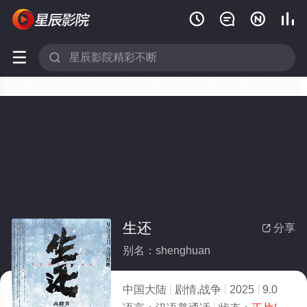






生还
分享

别名：shenghuan
中国大陆
剧情,战争
2025
9.0