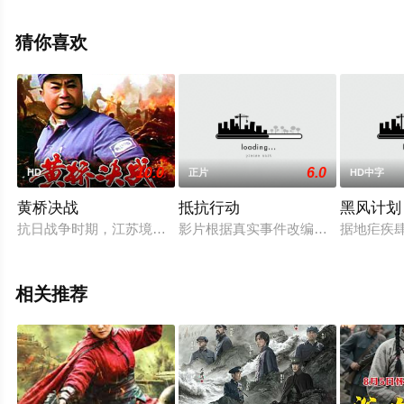
琦,刘政杰,朱宏嘉,曹卫宇,马国伟,杨奇鸣,逯长恩,苗博,郑好,
张宏威,叶福生,何熙维,王俏,翟赫等演员精彩演绎的中国大
猜你喜欢
陆电影，手机免费观看高清未删减完整版电影大全就上星
辰电影网，更多相关信息可移步至豆瓣电影、电视猫或剧
情网等平台了解。
10.0
6.0
HD
正片
HD中字
黄桥决战
抵抗行动
黑风计划
抗日战争时期，江苏境内。为巩固抗日根据地，陈毅（刘锡田 饰
影片根据真实事件改编，讲述了二战
据地疟疾
相关推荐