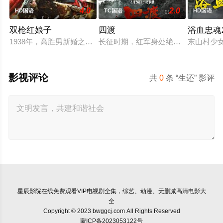
4.0
2.0
HD国语
TC国语
HD国语
双枪红娘子
四渡
浴血忠魂2
1938年，高胜男新婚之日，丈夫被日军残害，父辈亦遭屠戮。
长征时期，红军身处绝境。四渡赤水
东山村少
影视评论
共
0
条 “生还” 影评
星辰影院
在线免费观看VIP电视剧全集，综艺、动漫、无删减高清电影大
全
Copyright © 2023 bwggcj.com All Rights Reserved
蒙ICP备2023053122号