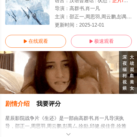
语言：
汉语普通话
状态：
正片/高清
导演：
高群书,肖一凡
主演：
邵正一,周思羽,周云鹏,彭禺厶,徐励,邱健,侯佳音,徐雅惠,刘頔,李昕廷,,王天心,,李梦瑶
正片
更新时间：
2025-12-01
在线观看
极速观看


剧情介绍
我要评分
星辰影院战争片《生还》是一部由高群书,肖一凡导演执
导，邵正一,周思羽,周云鹏,彭禺厶,徐励,邱健,侯佳音,徐雅
惠,刘頔,李昕廷,,王天心,,李梦瑶,梁颂晴,段秋钰,景天曈,寇文
