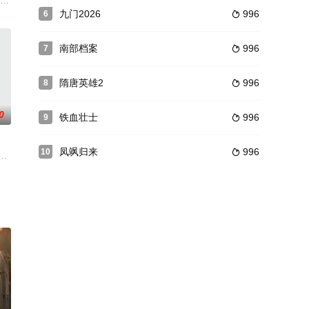
入混乱，项
容若；海师提督施郎之子施仕伦训练成国之栋
家灭门真相，假借身份进入秦家，却与三年前的爱人秦恪闻（代高政 饰）再度
九门2026
996
6

南部档案
996
7

隋唐英雄2
996
8

0
铁血壮士
996
9

凤飒归来
996
10

族影响，
来 自德国的“屌丝女士”玛蒂娜·希尔
进入和谈的这个历史关头，南京国民党保察局处长徐庭焘，得到一个致命的情报
一起共过事的省人大常务副主任杨正民与水务厅长牛志浩二人成了亲家。杨正民