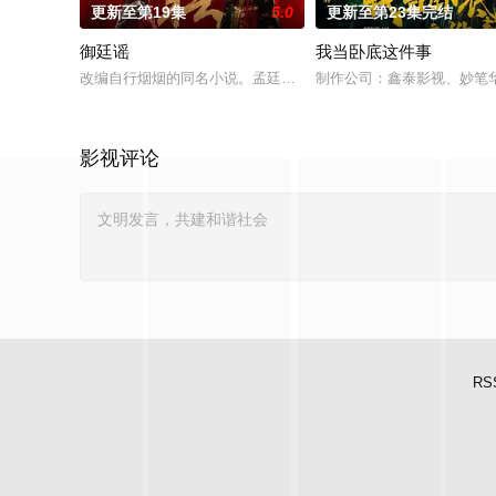
更新至第19集
5.0
更新至第23集完结
御廷谣
我当卧底这件事
改编自行烟烟的同名小说。孟廷辉，大平王朝有史以来个以女子
制作公司：鑫泰影视、妙笔华
影视评论
RS