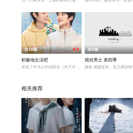
九一八事变后，上海药材商人项青松私下组织募捐，支援东北抗
康熙年间，康熙帝与一僧雪
全18集
4.0
全8集
积极地生活吧
屌丝男士 第四季
讲述了竹马少年何阳光（木子洋 饰）和洛星星（吴幸键 饰）在
搜狐 视频宣布，其王牌自制
相关推荐