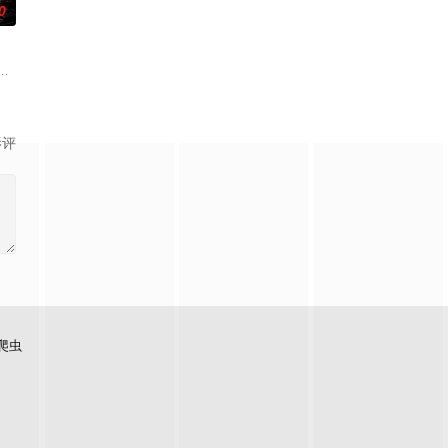
0
面口齿不清
梁可青、孟钰辰、刘凌爽 总制片人：
使用由“中国准备银行”发行的伪钞货币。根据党中央指示，高景波、徐邵梁、
影评
爬虫