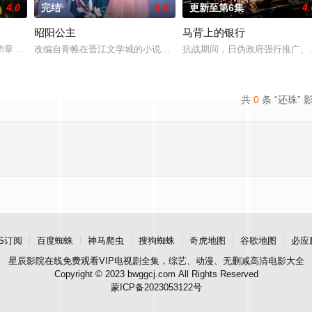
4.0
完结
6.0
更新至第6集
4.
昭阳公主
马背上的银行
进士科三元及第入翰林院的奇女子。十年前的她被他从死人堆里救出来，蓬头垢
章 题材：警匪、反诈 规格：15分钟X24集 拍摄地点：广东 出品人：郑伟、
改编自青帷在晋江文学城的小说《平阳公主》。
抗战期间，日伪政府强行推广、
共
0
条 “还珠” 
S订阅
百度蜘蛛
神马爬虫
搜狗蜘蛛
奇虎地图
谷歌地图
必应
星辰影院
在线免费观看VIP电视剧全集，综艺、动漫、无删减高清电影大全
Copyright © 2023 bwggcj.com All Rights Reserved
蒙ICP备2023053122号