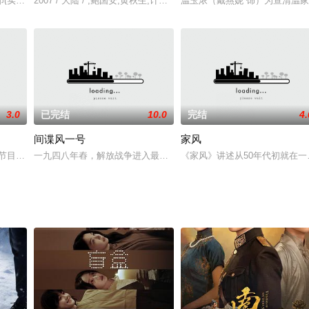
日义勇军，其子项彬礼瞒着父亲也偷偷参加抗日活动。一二八事变爆发后上海陷
印(实为康熙之父委派)打赌，怪僧承诺将街头两名乞丐；当朝宰相明珠之子纳兰
2007 / 大陆 / ,鲍国安,黄秋生,计春华,谢苗,李炳渊,叶剑卫
温玉浓（戴燕妮 饰）为查清温
3.0
已完结
10.0
完结
4.
间谍风一号
家风
携手追梦的过程中彼此成长的故事。剧中，从小一起长大的何阳光和洛星星受家
节目《屌 丝男士》系列第四季将于近期开拍。 在其开机发布会上，搜狐视频宣布
一九四八年舂，解放战争进入最后阶段，当我军兵临长江天堑，国共
《家风》讲述从50年代初就在