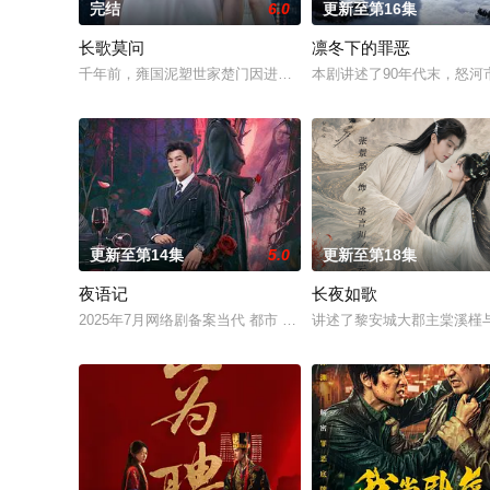
完结
6.0
更新至第16集
长歌莫问
凛冬下的罪恶
千年前，雍国泥塑世家楚门因进贡的“十二生肖”离奇流血炸裂，
本剧讲述了90年代末，怒
更新至第14集
5.0
更新至第18集
夜语记
长夜如歌
2025年7月网络剧备案当代 都市 海南越酷文化传媒有限公司
讲述了黎安城大郡主棠溪槿