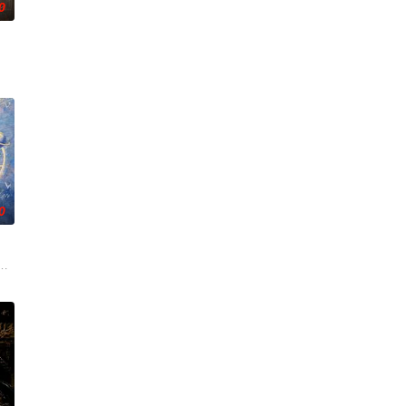
0
瞬间，灵
刑侦手段，接连破获数起重案要案的艰难过程
复仇的受害者；临终前与遗憾和解的“无用之人”；共享同一具躯体的人格“刮刮
0
的爱情故事。通过剧中主人公在成长的道路上，
”的阴阳宅，江淮被掳走配“阴婚”。他与女探长穆英搭档，侦破阎王娶亲、五鬼
白长大以后，林知夏忽然对他说：“江逾白，我喜欢你，哲学和生物学意义上的