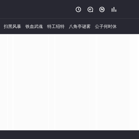




扫黑风暴
铁血武魂
特工绍特
八角亭谜雾
公子何时休