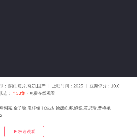
型：
喜剧,短片,奇幻,国产
上映时间：
2025
豆瓣评分：
10.0
状态：
全30集
- 免费在线观看
焉栩嘉,金子璇,袁梓铭,张俊杰,徐媛屹娜,魏巍,黄思瑞,曹艳艳
22
极速观看
