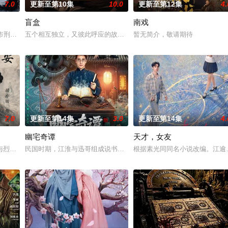
7.0
更新至第10集
10.0
更新至第12集
4.
盲盒
南戏
惨遭满门流放，楚父以死鸣冤。楚家大小姐楚梓鸢带着滔天恨意，在屠刀落地的
河市刑侦支队在无普及监控、无DNA鉴定技术的支持下，通过摸排、勘查等传统
五个相互独立，又彼此呼应的故事——用一场精心策划的“夏令营”完成
暂无简介，敬请期待
7.0
更新至第14集
3.0
更新至第14集
4.
幽宅奇谭
天才，女友
与烈云峥之间曲折动人的情感，以及他们在复杂局势中坚守初心、勇敢面对困难
民国时期，江淮与迅哥组成说书班子，偶遇“白天人住屋，晚上鬼占房
根据素光同同名小说改编。江逾