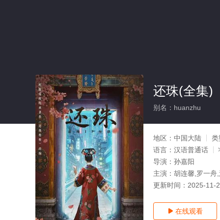
还珠(全集)
别名：huanzhu
地区：
中国大陆
类
语言：
汉语普通话
导演：
孙嘉阳
主演：
胡连馨,罗一舟,
更新时间：
2025-11-
在线观看
