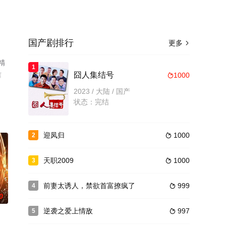
国产剧排行
更多

精
1
信
囧人集结号
1000

2023 / 大陆 / 国产
状态：完结
迎凤归
1000
2

天职2009
1000
3

前妻太诱人，禁欲首富撩疯了
999
4

0
逆袭之爱上情敌
997
5
