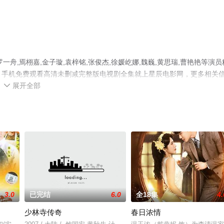
舟,焉栩嘉,金子璇,袁梓铭,张俊杰,徐媛屹娜,魏巍,黄思瑞,曹艳艳等演员
），手机免费观看高清未删减完整版电视剧全集就上星辰电影网，更多相关
展开全部

3.0
已完结
6.0
全18集
4.
少林寺传奇
春日浓情