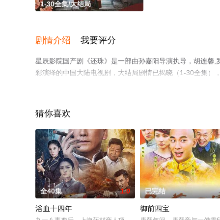
1-30全集/大结局
剧情介绍
我要评分
星辰影院国产剧《还珠》是一部由孙嘉阳导演执导，胡连馨,罗一
彩演绎的中国大陆电视剧，大结局剧情已揭晓（1-30全集
息可移步至豆瓣电视剧、电视猫或剧情网等平台了解。
猜你喜欢
全40集
1.0
已完结
浴血十四年
御前四宝