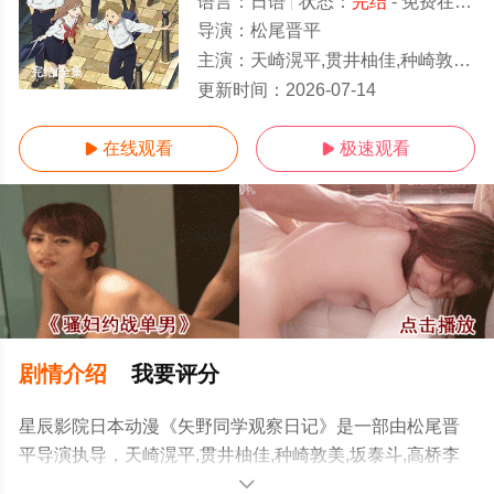
语言：
日语
状态：
完结
- 免费在线观看
导演：
松尾晋平
主演：
天崎滉平,贯井柚佳,种崎敦美,坂泰斗,高桥李依,岩崎谅太,小原好美,日野聪,江口拓也
完结/全集
更新时间：
2026-07-14
在线观看
极速观看


剧情介绍
我要评分
星辰影院日本动漫《矢野同学观察日记》是一部由松尾晋
平导演执导，天崎滉平,贯井柚佳,种崎敦美,坂泰斗,高桥李
依,岩崎谅太,小原好美,日野聪,江口拓也等演员精彩演绎的
