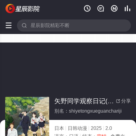






矢野同学观察日记(全集)
分享

别名：shiyetongxueguanchariji
日本
日韩动漫
2025
2.0