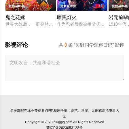
3.0
10.0
更新至06集
更新至06集
更新至06集
鬼之花嫁
暗黑灯火
岩元前辈
世界大战后，一群突然现身的妖怪帮助日本复兴，他们由此站在了
作为忍者后裔被祖父抚养长大、拥有与
1910
影视评论
共
0
条 “矢野同学观察日记” 影评
星辰影院
在线免费观看VIP电视剧全集，综艺、动漫、无删减高清电影大
全
Copyright © 2023 bwggcj.com All Rights Reserved
蒙ICP备2023053122号