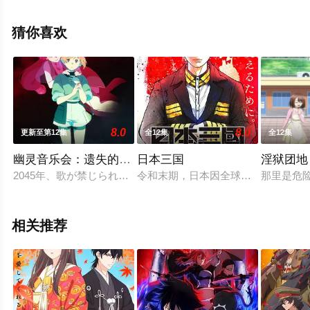
日本动漫，大结局剧情已揭晓（完结），手机免费观看高
清未删减完整版动漫全集就上星辰电影网，更多相关信息
猜你喜欢
可移步至豆瓣动漫、电视猫或剧情网等平台了解。
8.0
8.0
更新至第12集
全12集
全12集
幽灵音乐会：遗失的歌曲
日本三国
淫狱团地
2045年、歌が禁じられた世界──。 音楽を創造し、奏でること
令和末期，日本因全球核战影响走向
那里是危
相关推荐