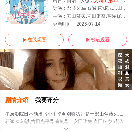
语言：
日语
状态：
更新至第12
- 免费在线观看
导演：
斋藤久,白石誠,東郷誠,吉田光平
主演：
安田陆矢,直田姬奈,芹泽优,会泽纱弥,村上真夏,青木瑠璃子
更新至第12
更新时间：
2026-07-14
在线观看
极速观看


剧情介绍
我要评分
星辰影院日本动漫《小手指君别碰我》是一部由斋藤久,白
石誠,東郷誠,吉田光平导演执导，安田陆矢,直田姬奈,芹泽
优,会泽纱弥,村上真夏,青木瑠璃子等演员精彩演绎的日本动
