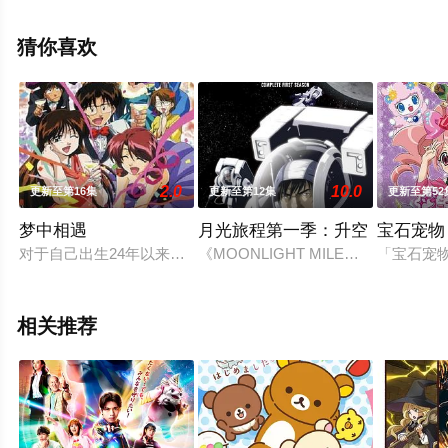
漫，手机免费观看高清未删减完整版动漫全集就上星辰电
影网，更多相关信息可移步至豆瓣动漫、电视猫或剧情网
猜你喜欢
等平台了解。
2.0
10.0
更新至第16集
更新至第12集
更新至第52
梦中相遇
月光旅程第一季：升空
宝石宠物 K
对于自己出生24年以来没有女友的人生感到不安的フグ野マスオ
《MOONLIGHT MILE》（台
「宝石宠物
相关推荐