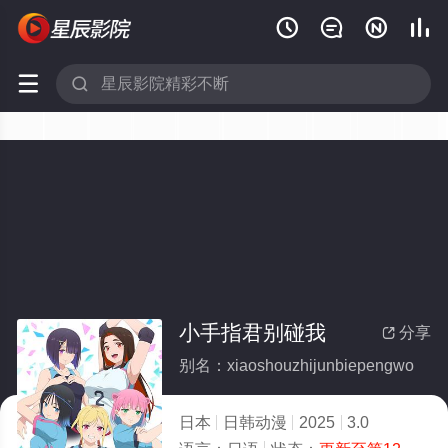






小手指君别碰我
分享

别名：xiaoshouzhijunbiepengwo
日本
日韩动漫
2025
3.0