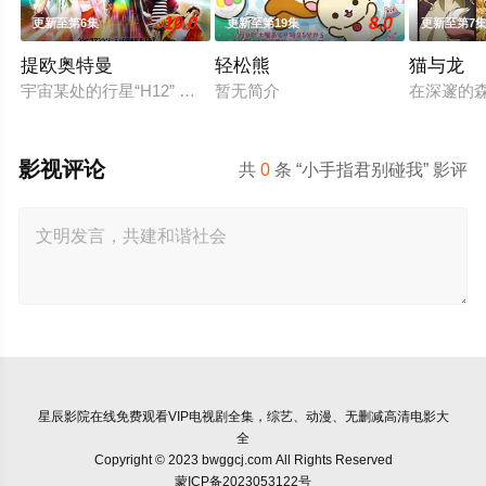
10.0
8.0
更新至第6集
更新至第19集
更新至第7
提欧奥特曼
轻松熊
猫与龙
宇宙某处的行星“H12” 这颗与地球极其相似的星球，某日遭到
暂无简介
在深邃的
影视评论
共
0
条 “小手指君别碰我” 影评
星辰影院
在线免费观看VIP电视剧全集，综艺、动漫、无删减高清电影大
全
Copyright © 2023 bwggcj.com All Rights Reserved
蒙ICP备2023053122号