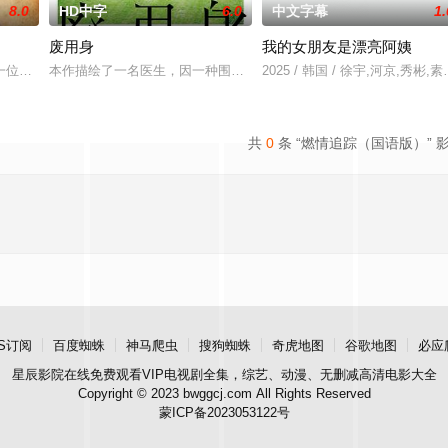
8.0
HD中字
6.0
中文字幕
1.
废用身
我的女朋友是漂亮阿姨
f a f
一位小镇女子向疏远的哥哥借了钱，独自一人踏上穿越西德克萨斯州的旅程，寻
本作描绘了一名医生，因一种围绕“废用身”——因瘫痪等原因已无恢
2025 / 韩国 / 徐宇,河京,秀彬
共
0
条 “燃情追踪（国语版）” 
S订阅
百度蜘蛛
神马爬虫
搜狗蜘蛛
奇虎地图
谷歌地图
必应
星辰影院
在线免费观看VIP电视剧全集，综艺、动漫、无删减高清电影大全
Copyright © 2023 bwggcj.com All Rights Reserved
蒙ICP备2023053122号