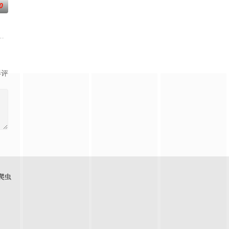
0
求紧急医疗救助。一路上，她既遭遇了善意，也
复可能的四肢——的治疗方法，而一步步踏入在追求理想的理性与疯狂之间摇摆
,素美,崔敏浩,时宇,金东宇,韩蔚
影评
爬虫