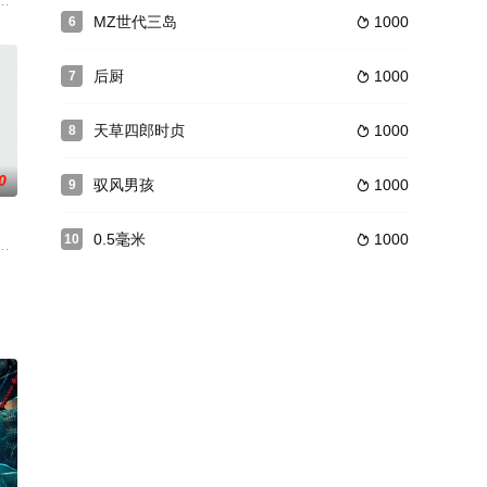
是跟女主的
..
约会的规则 一名妇女与同志有染。 被惩罚强奸后 他们用自己的双手夺
剧，麦惠芳(钟淑慧)虽是生长在一健全的家庭内，但她的家人却全都不当她是
MZ世代三岛
1000
6

后厨
1000
7

天草四郎时贞
1000
8

0
驭风男孩
1000
9

0.5毫米
1000
10

媾，都很起火，个人感觉有魅和力！
依然美艳动人，拓也一边自慰，一边幻想与她发生性关系。姑姑偷偷观察着他，
导演共同导演的一部电影。影片讲述的是两个泰国饮食界的家族企业对于泰国