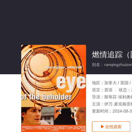
燃情追踪（
别名：ranqingzhuizo
地区：
加拿大 / 英国 
语言：
英语
状态：
导演：
斯蒂芬·埃利奥
主演：
伊万·麦克格雷
更新时间：
2024-08-
在线观看
