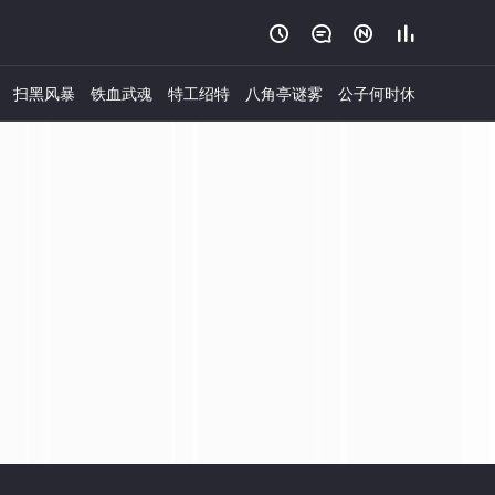




扫黑风暴
铁血武魂
特工绍特
八角亭谜雾
公子何时休