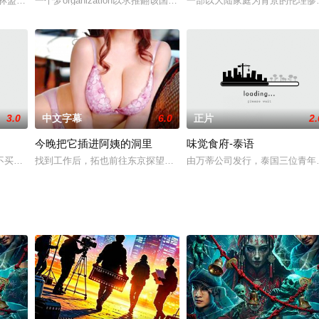
，两个性感漂亮的女人住在家里，乐坏了女主的老公，借着女主出差的机会，更
盟主之位不用其极,而展云为一侠士, 为阻止正林陷入邪魔之手,故与行天彪为敌.
一个梦organization以求推翻该国的恐怖组织。 忽略组织中禁忌
一部以大陆家庭为背景的伦理惨
3.0
中文字幕
6.0
正片
2.
今晚把它插进阿姨的洞里
味觉食府-泰语
对Masao撒谎做了医疗工作，但Ryoko实际上去了一家名为男性按摩店的按
买账的话，brazzers的劈叉又露骨！无论安吉拉的车戏肉博，还是其床笫交
找到工作后，拓也前往东京探望姑姑，接受培训。他曾经仰慕的姑姑
由万蒂公司发行，泰国三位青年