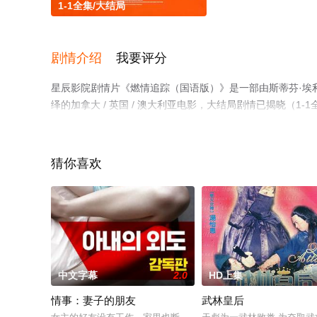
1-1全集/大结局
剧情介绍
我要评分
星辰影院剧情片《燃情追踪（国语版）》是一部由斯蒂芬·埃利
绎的加拿大 / 英国 / 澳大利亚电影，大结局剧情已揭晓（
关信息可移步至豆瓣电影、电视猫或剧情网等平台了解。
猜你喜欢
中文字幕
2.0
HD上集
情事：妻子的朋友
武林皇后