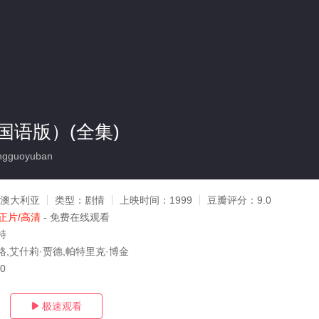
国语版）(全集)
ngguoyuban
/ 澳大利亚
类型：
剧情
上映时间：
1999
豆瓣评分：
9.0
正片/高清
- 免费在线观看
特
格,艾什莉·贾德,帕特里克·博金
30
极速观看
