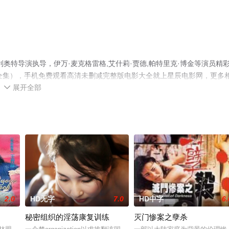
奥特导演执导，伊万·麦克格雷格,艾什莉·贾德,帕特里克·博金等演员精
1-1全集），手机免费观看高清未删减完整版电影大全就上星辰电影网，更多
展开全部

2.0
HD无字
7.0
HD中字
6.
秘密组织的淫荡康复训练
灭门惨案之孽杀