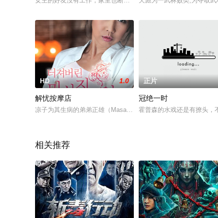
女主的好友没有工作，家里也断电断水了，只能寄宿在女主家里
天彪为一武林败类,为夺取武林
HD
1.0
正片
解忧按摩店
冠绝一时
凉子为其生病的弟弟正雄（Masao）的医疗费和回租寻找工作。我
霍普森的水戏还是有撩头，不
相关推荐