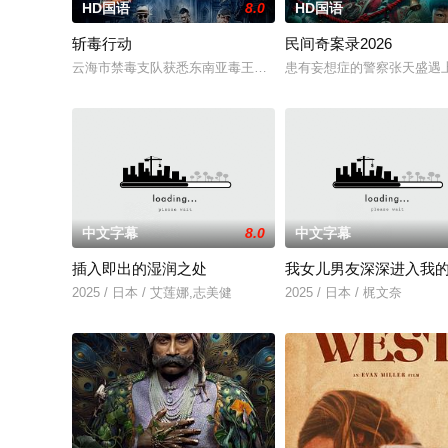
HD国语
8.0
HD国语
斩毒行动
民间奇案录2026
云海市禁毒支队获悉东南亚毒王廖爷将携600余公斤毒品来云交易
患有妄想症的警察张天盛遇上
中文字幕
8.0
中文字幕
插入即出的湿润之处
我女儿男友深深进入我
2025 / 日本 / 艾莲娜,志美健
2025 / 日本 / 梶文奈