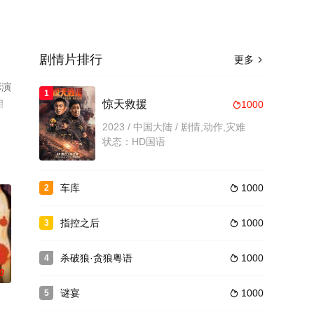
剧情片排行
更多

彩演
1
相
惊天救援
1000

2023 / 中国大陆 / 剧情,动作,灾难
状态：HD国语
车库
1000
2

指控之后
1000
3

杀破狼·贪狼粤语
1000
4

0
谜宴
1000
5
