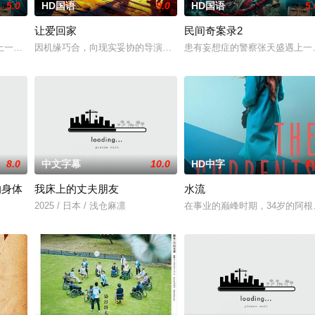
5.0
HD国语
9.0
HD国语
5.
让爱回家
民间奇案录2
，火速成立“斩毒行动”专案组，借调警员安迪参战。首轮毒贩阿泰交易败露被廖
一起离奇的神像杀人事件，勘案过程中，牵引出“婴胎报仇”，“娘娘索命”等一
因机缘巧合，向现实妥协的导演朱达仁萌生拍一部《河南人在北京》电
患有妄想症的警察张天盛遇上一
8.0
中文字幕
10.0
HD中字
8.
的身体
我床上的丈夫朋友
水流
2025 / 日本 / 浅仓麻凛
在事业的巅峰时期，34岁的阿