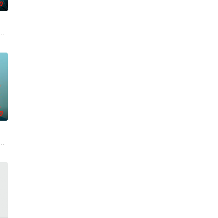
0
爷灭
连串妖异事件，张天盛虽被种种诡怪幻象阻
影的念头，在说服主编姚松、老乡韩战、二房东杨小强加入后，一路曲折式“开
起离奇的神像杀人事件，勘案过程中，牵引出“婴胎报仇”，“娘娘索命”等一连
0
根廷造型师丽娜在瑞士的一场颁奖典礼后，被一种突如其来的冲动驱使。回到布