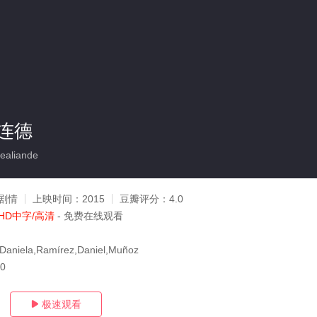
连德
aliande
剧情
上映时间：
2015
豆瓣评分：
4.0
HD中字/高清
- 免费在线观看
iela,Ramírez,Daniel,Muñoz
30
极速观看
