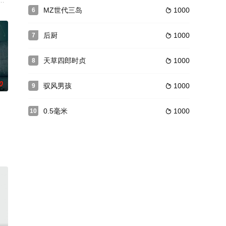
被2个魅魔榨汁。
家没落了…… 而琉璃川家的绝代美少女椿，被权势雄厚的大贵族波依曼当做他
MZ世代三岛
1000
6

后厨
1000
7

天草四郎时贞
1000
8

0
驭风男孩
1000
9

0.5毫米
1000
10

被取出的物件。一名热爱艺术、追随内心的女子
——通过不平等的比赛夺取领地。其中有一座清城，日本组织了一场“桌网球比赛