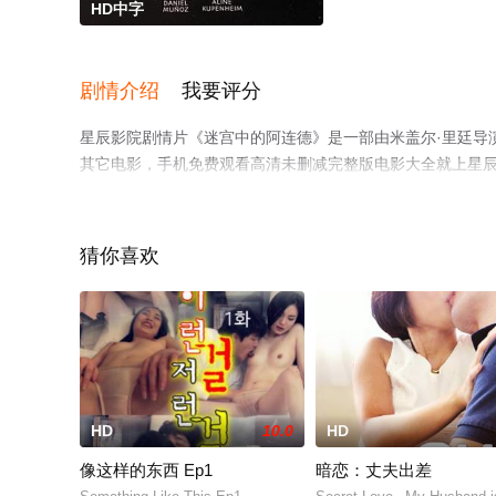
HD中字
剧情介绍
我要评分
星辰影院剧情片《迷宫中的阿连德》是一部由米盖尔·里廷导演执导，艾琳·
其它电影，手机免费观看高清未删减完整版电影大全就上星
猜你喜欢
HD
10.0
HD
像这样的东西 Ep1
暗恋：丈夫出差