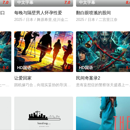
7.0
中文字幕
7.0
中文字幕
8.
洞口
每晚与隔壁男人怀孕性爱
翻白眼喷溅的股间
一起生活的照屋踊，憧憬舞蹈学校的丽莎，开始了舞蹈生涯。朱音为了支撑家数
2025 / 日本 / 舞原希里,佐川金二
2025 / 日本 / 二宫里江奈
5.0
HD国语
9.0
HD国语
5.
让爱回家
民间奇案录2
，火速成立“斩毒行动”专案组，借调警员安迪参战。首轮毒贩阿泰交易败露被廖
一起离奇的神像杀人事件，勘案过程中，牵引出“婴胎报仇”，“娘娘索命”等一
因机缘巧合，向现实妥协的导演朱达仁萌生拍一部《河南人在北京》电
患有妄想症的警察张天盛遇上一