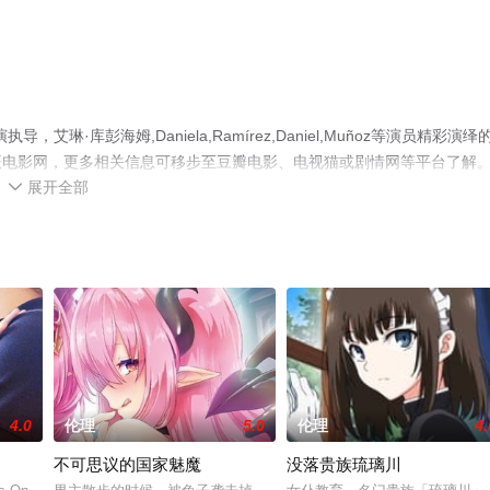
库彭海姆,Daniela,Ramírez,Daniel,Muñoz等演员精彩演绎
辰电影网，更多相关信息可移步至豆瓣电影、电视猫或剧情网等平台了解
展开全部

4.0
伦理
5.0
伦理
4.
不可思议的国家魅魔
没落贵族琉璃川