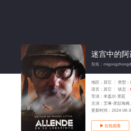
迷宫中的阿
别名：migongzhongde
地区：
其它
类型：
语言：
其它
状态：
导演：
米盖尔·里廷
主演：
艾琳·库彭海姆,Dan
更新时间：
2024-08-
在线观看
