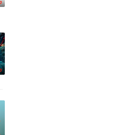
0
在酒吧工作
0
爷灭
连串妖异事件，张天盛虽被种种诡怪幻象阻
影的念头，在说服主编姚松、老乡韩战、二房东杨小强加入后，一路曲折式“开
起离奇的神像杀人事件，勘案过程中，牵引出“婴胎报仇”，“娘娘索命”等一连