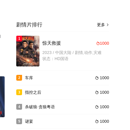
剧情片排行
更多

的
1
。
惊天救援
1000

2023 / 中国大陆 / 剧情,动作,灾难
状态：HD国语
车库
1000
2

指控之后
1000
3

杀破狼·贪狼粤语
1000
4

0
谜宴
1000
5
