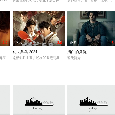
s On A Business Trip
男主散步的时候，被兔子袭击掉进井里， 来到了魅魔的城堡前，然后
女仆教育。名门贵族「琉璃川」
9.0
正片
2.0
正片
7.
功夫乒乓 2024
清白的复仇
之间，玩弄情感，谋财害命，最终失败走上不归路。
执导筒，描述提倡压抑情绪、大数据掌握生活的近未来，承载情感的心脏是可以
这部影片主要讲述在20世纪初期，日本妄图“名正言顺”接手在华权益
暂无简介