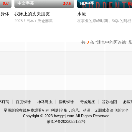
8.0
中文字幕
10.0
HD中字
8.
的身体
我床上的丈夫朋友
水流
2025 / 日本 / 浅仓麻凛
在事业的巅峰时期，34岁的阿
共
0
条 “迷宫中的阿连德” 
S订阅
百度蜘蛛
神马爬虫
搜狗蜘蛛
奇虎地图
谷歌地图
必应
星辰影院
在线免费观看VIP电视剧全集，综艺、动漫、无删减高清电影大全
Copyright © 2023 bwggcj.com All Rights Reserved
蒙ICP备2023053122号