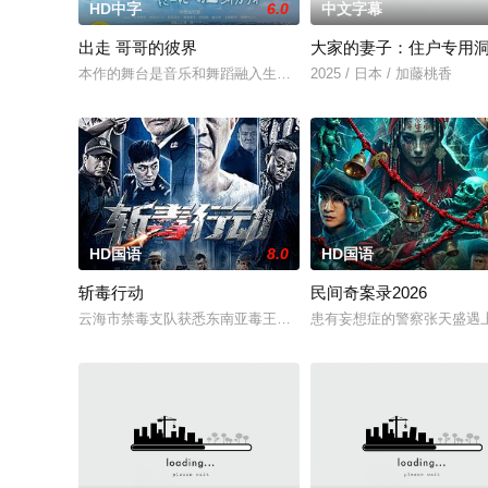
HD中字
6.0
中文字幕
出走 哥哥的彼界
大家的妻子：住户专用
本作的舞台是音乐和舞蹈融入生活的冲绳。与母亲朱音、妹妹舞
2025 / 日本 / 加藤桃香
HD国语
8.0
HD国语
斩毒行动
民间奇案录2026
云海市禁毒支队获悉东南亚毒王廖爷将携600余公斤毒品来云交易
患有妄想症的警察张天盛遇上