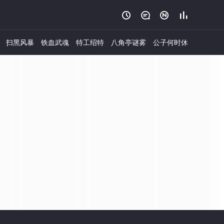




扫黑风暴
铁血武魂
特工绍特
八角亭谜雾
公子何时休