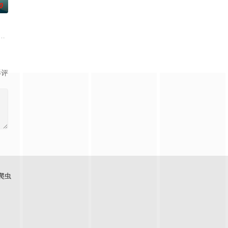
0
根廷造型师丽娜在瑞士的一场颁奖典礼后，被一种突如其来的冲动驱使。回到布
影评
爬虫