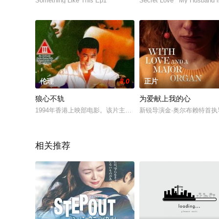
Something Like This Ep1
Secret Love_ My Husband i
伦理
8.0
正片
狼心不轨
为爱献上我的心
1994年香港上映部电影。该片主要讲述David游走在几个女人
新锐导演金·奥尔布赖特首
相关推荐