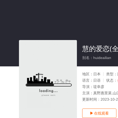
慧的爱恋(全
别名：huideailian
地区：
日本
类型：
语言：
日语
状态：
导演：
堤幸彦
主演：
真野惠里菜,山
更新时间：
2023-10-
在线观看
