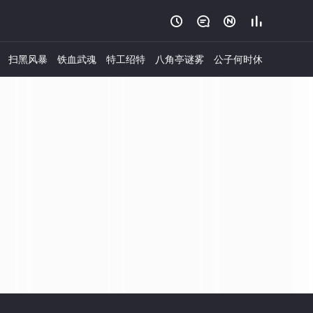




扫黑风暴
铁血武魂
特工绍特
八角亭谜雾
公子何时休