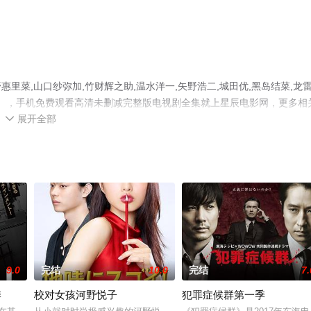
菜,山口纱弥加,竹财辉之助,温水洋一,矢野浩二,城田优,黑岛结菜,龙
集），手机免费观看高清未删减完整版电视剧全集就上星辰电影网，更多相
展开全部

9.0
完结
10.0
完结
7.
季
校对女孩河野悦子
犯罪症候群第一季