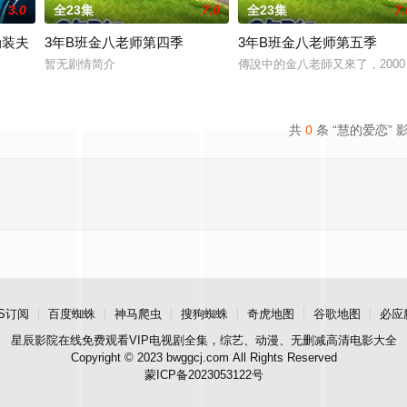
3.0
全23集
7.0
全23集
7.
伪装夫
3年B班金八老师第四季
3年B班金八老师第五季
友内新次郎的邀请下加入了钓鱼部。虽然听说这是守护城镇秩序的正义之士，但
暂无剧情简介
傳說中的金八老師又來了，200
原ひびき同名漫画。讲述了因出轨而背叛妻子的前夫洗心革面，开始重新面对前妻
共
0
条 “慧的爱恋” 
S订阅
百度蜘蛛
神马爬虫
搜狗蜘蛛
奇虎地图
谷歌地图
必应
星辰影院
在线免费观看VIP电视剧全集，综艺、动漫、无删减高清电影大全
Copyright © 2023 bwggcj.com All Rights Reserved
蒙ICP备2023053122号