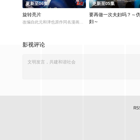
更新至06集
2.0
更新至05集
旋转亮片
要再做一次夫妇吗？～
妇～
改编自此元和津也原作同名漫画。不起眼的高中生三井宏太在好
本剧改编自作者六葉雅・上
影视评论
RS