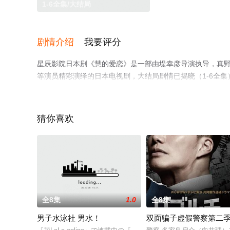
1-6全集/大结局
剧情介绍
我要评分
星辰影院日本剧《慧的爱恋》是一部由堤幸彦导演执导，真野惠里
等演员精彩演绎的日本电视剧，大结局剧情已揭晓（1-6全
信息可移步至豆瓣电视剧、电视猫或剧情网等平台了解。
猜你喜欢
全8集
1.0
全8集
男子水泳社 男水！
双面骗子虚假警察第二