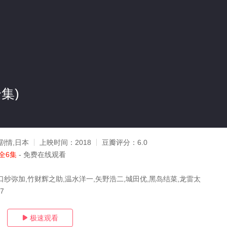
集)
剧情,日本
上映时间：
2018
豆瓣评分：
6.0
全6集
- 免费在线观看
口纱弥加,竹财辉之助,温水洋一,矢野浩二,城田优,黑岛结菜,龙雷太
27
极速观看
