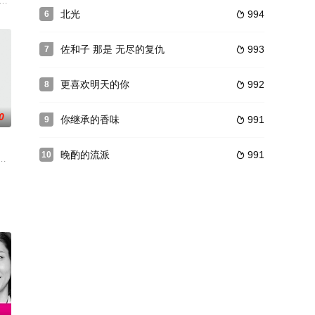
的过去与背后的一面......那就是
为顶尖时尚杂志《Lassy》的编辑。经过屡战屡败的面试后，她终于如愿以偿
电视台与WOWOW共同製作的日剧，改编自贯井德郎推理症候群系列三部曲。第
北光
994
6

佐和子 那是 无尽的复仇
993
7

更喜欢明天的你
992
8

0
你继承的香味
991
9

晚酌的流派
991
10

で
司和同事的不满，突然得到多数人共鸣而患上S
中生，生活充满了快乐，但从未体验过恋爱的感觉。因为车祸住院的早奈，在医
A2Z」は、30代女性の恋愛、夫婦関係、仕事をAからZまでのアルファベッ