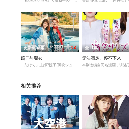
『花LaLa online』で連載中の『男水！』は、都立東ヶ丘
警察·多家良启介（向井理）
更新至08集
6.0
全11集
照子与瑠衣
无法满足、停不下来
「助けて」主婦?照子(風吹ジュン)の元に、親友のシャンソン歌
本剧改编自同名漫画，讲述
相关推荐