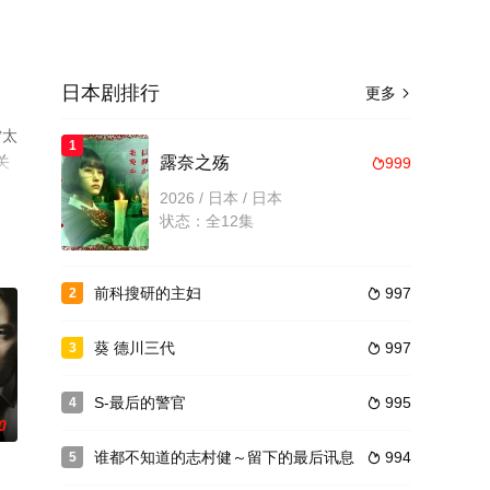
日本剧排行
更多

雷太
1
关
露奈之殇
999

2026 / 日本 / 日本
状态：全12集
前科搜研的主妇
997
2

葵 德川三代
997
3

S-最后的警官
995
4

0
谁都不知道的志村健～留下的最后讯息
994
5
