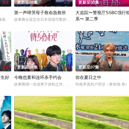
3.0
更新至05集
3.0
更新至03集
10.
第一声啼哭母子救命急救班
大追踪〜警视厅SSBC强行
系〜 第二季
特殊的新部门“GATE24”。这个部门直接把负责查验护照的入境管理局、盯
漫画，是一部办公室爱情故事，讲述拥有特殊能力的读心少女与外表冷酷、却在
故事舞台设定在日本屈指可数的顶级豪华医院“圣菲奥娜医院”。少子
在第二季中，作为现代刑侦关键
2.0
更新至06集
4.0
更新至07集
4.
男生好
今晚也要和连环杀手约会
你在夏日之中
自日本首位专业女护士大关和与铃木雅的真实经历，描绘了她们推动护士注册制
故事围绕一名游离于体制之外、孤傲冷峻的“独狼”刑警，与一位拥有
性格率直的户田涉（奥智哉 饰
了。” 从换座位开始⁉︎ 性格完全相反的两人，恋爱即将展开！！ “我喜欢你。