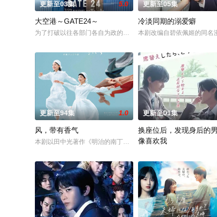
更新至03集
5.0
更新至05集
大空港～GATE24～
冷淡同期的溺爱癖
为了打破以往各部门各自为政的死板规矩，内阁官房直属成立了一个
本剧改编自碧依佩姬的同名
更新至94集
1.0
更新至01集
风，带有香气
换座位后，发现身后的
像喜欢我
本剧以田中光著作《明治的南丁格尔 大关和物语》为原案，取材
“我喜欢你，从很早以前就开始