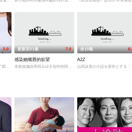
高校の弱小水泳部を描いた青春漫画。主人公である東ヶ丘高校水泳部の榊秀平役を
在某个商店街的派出所工作，因为认真工作而被人信赖。但是，多家良有着无人知晓
从小就对时尚极感兴趣的河野悦子（石原里美 饰），一直梦想着能够成
《犯罪症候群》是2017年东海
3.0
更新至01集
7.0
全10集
8.
感染她嘴唇的欲望
A2Z
手?瑠衣(夏木マリ)から電話があった。「助けて」…その言葉は、照子自身の声
了因为某件事而陷入购物依赖症的二胎职场妈妈，还有不断在SNS上发泄对公
本剧改编自寄田みゆき创作的同名漫画。伊藤早奈是一个可爱的女高
山田詠美の小説を原作とする「