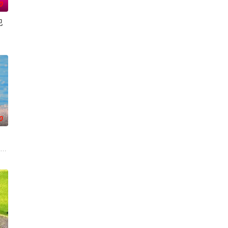
0
犯
着行
脑海中不断幻想女主角的同期同事之间的恋爱故
化、医生短缺、地方产科接连关闭……在令和时代的当下，守护母婴生命的“分娩
力量的【警视厅SSBC强行犯系】面前，将出现比前作更加棘手、更加难以攻
0
度、设立
特异功能的神秘密友展开。女主角黑井雏田只要触碰杀手，眼前便会浮现出冰冷的
）与校园风云人物佐伯千晴（杢代和人 饰）因共同的电影爱好而结缘。在千晴
” 极其平凡的高中生·间山晴（小