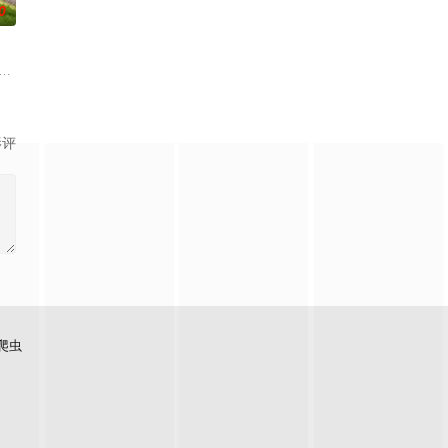
0
实际上却是
0年「3年B班金八老師」最新第五系列隆重登場！21年前在日本推出的「3年B
，力求“再一次”走到一起的故事。
影评
爬虫