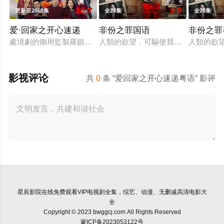
10.0
9.0
更新至2868集
全25集
全25集
爱·回家之开心速递
非份之罪国语
非份之罪
處境劇的御用監製羅鎮岳已經準備開拍新一套處境劇，暫定叫《
人類的欲望，可驅使我們超越自我，
人類的欲
影视评论
共
0
条 “爱回家之开心速递粤语” 影评
星辰影院
在线免费观看VIP电视剧全集，综艺、动漫、无删减高清电影大
全
Copyright © 2023 bwggcj.com All Rights Reserved
蒙ICP备2023053122号