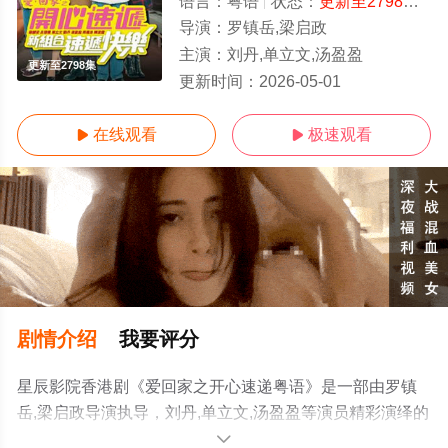
语言：
粤语
状态：
更新至2798集
- 
导演：
罗镇岳,梁启政
主演：
刘丹,单立文,汤盈盈
更新至2798集
更新时间：
2026-05-01
在线观看
极速观看


剧情介绍
我要评分
星辰影院香港剧《爱回家之开心速递粤语》是一部由罗镇
岳,梁启政导演执导，刘丹,单立文,汤盈盈等演员精彩演绎的
中国香港电视剧，手机免费观看高清未删减完整版电视剧
