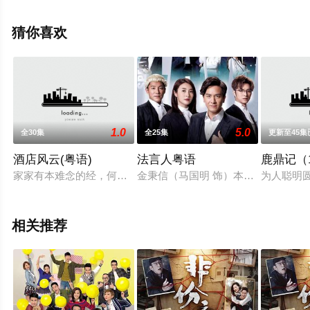
全集就上星辰电影网，更多相关信息可移步至豆瓣电视
剧、电视猫或剧情网等平台了解。
猜你喜欢
1.0
5.0
全30集
全25集
更新至45集
酒店风云(粤语)
法言人粤语
鹿鼎记（1
家家有本难念的经，何况是一个富甲天下的大家庭。王玉廷老先生
金秉信（马国明 饰）本是法律系高材
为人聪明
相关推荐