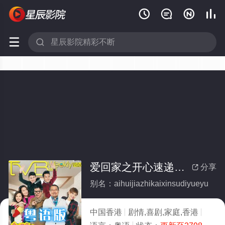






爱回家之开心速递粤语
分享

别名：aihuijiazhikaixinsudiyueyu
中国香港
剧情,喜剧,家庭,香港
2017